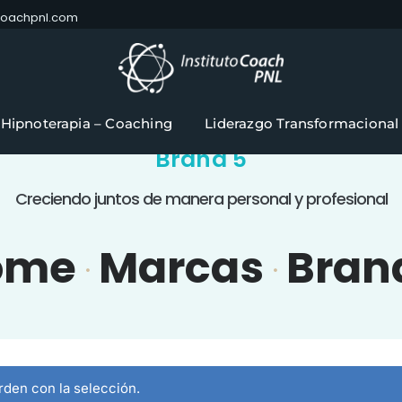
ocoachpnl.com
Hipnoterapia – Coaching
Liderazgo Transformacional
Brand 5
Creciendo juntos de manera personal y profesional
ome
Marcas
Bran
den con la selección.