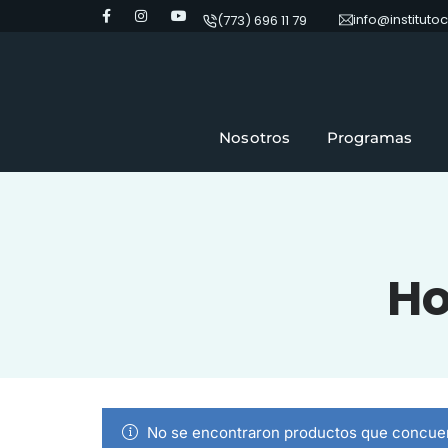
info@institut
(773) 696 11 79
Nosotros
Programas
H
No se encontraron productos que concuer